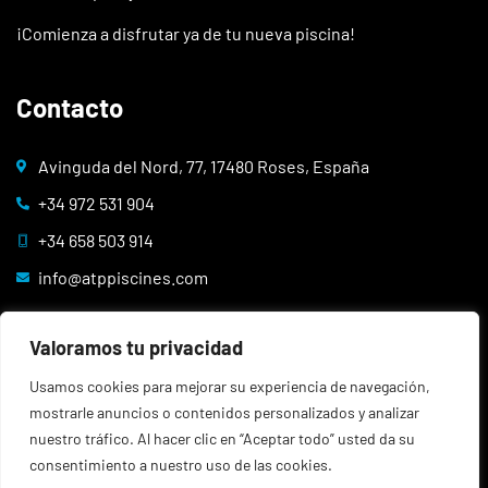
¡Comienza a disfrutar ya de tu nueva piscina!
Contacto
Avinguda del Nord, 77, 17480 Roses, España
+34 972 531 904
+34 658 503 914
info@atppiscines.com
Legales
Valoramos tu privacidad
Usamos cookies para mejorar su experiencia de navegación,
Aviso legal
mostrarle anuncios o contenidos personalizados y analizar
Política de cookies
nuestro tráfico. Al hacer clic en “Aceptar todo” usted da su
consentimiento a nuestro uso de las cookies.
Política de privacidad