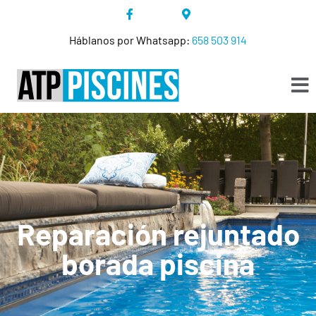
Háblanos por Whatsapp:
658 503 914
Reparación rejuntado
borada piscina